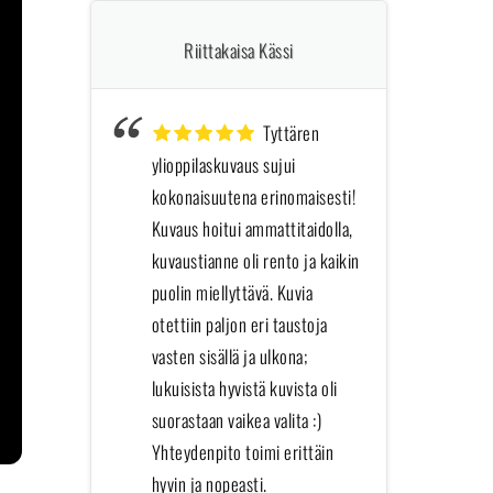
Riittakaisa Kässi
Tyttären
ylioppilaskuvaus sujui
toim
kokonaisuutena erinomaisesti!
häis
Kuvaus hoitui ammattitaidolla,
tyyty
kuvaustianne oli rento ja kaikin
meini
puolin miellyttävä. Kuvia
hetke
otettiin paljon eri taustoja
Iso k
vasten sisällä ja ulkona;
ikuis
lukuisista hyvistä kuvista oli
suorastaan vaikea valita :)
Yhteydenpito toimi erittäin
hyvin ja nopeasti.