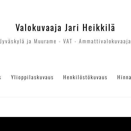
Valokuvaaja Jari Heikkilä
Jyväskylä ja Muurame - VAT - Ammattivalokuvaaj
s
Ylioppilaskuvaus
Henkilöstökuvaus
Hinn