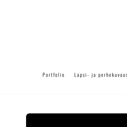
Skip
to
content
Portfolio
Lapsi- ja perhekuvau