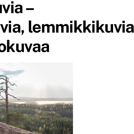
via –
via, lemmikkikuvi
iokuvaa