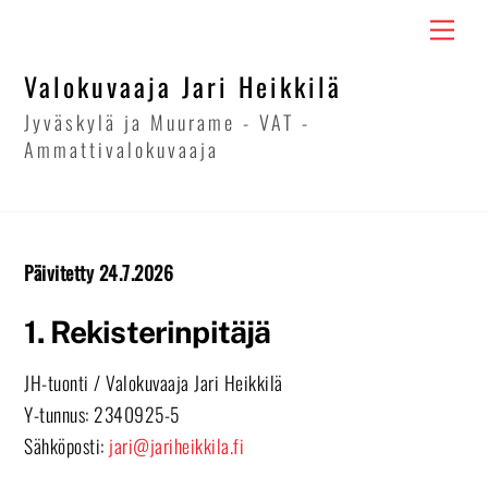
Skip
Men
to
content
Valokuvaaja Jari Heikkilä
Jyväskylä ja Muurame - VAT -
Ammattivalokuvaaja
Päivitetty 24.7.2026
1. Rekisterinpitäjä
JH-tuonti / Valokuvaaja Jari Heikkilä
Y-tunnus: 2340925-5
Sähköposti:
jari@jariheikkila.fi