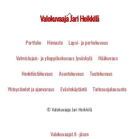
Valokuvaaja Jari Heikkilä
Back
To
Portfolio
Hinnasto
Lapsi- ja perhekuvaus
Top
Valmistujais- ja ylioppilaskuvaus Jyväskylä
Hääkuvaus
Henkilöstökuvaus
Asuntokuvaus
Tuotekuvaus
Yhteystiedot ja ajanvaraus
Evästekäytäntö
Tietosuojalausunto
© Valokuvaaja Jari Heikkilä
Valokuvaajat.fi -jäsen