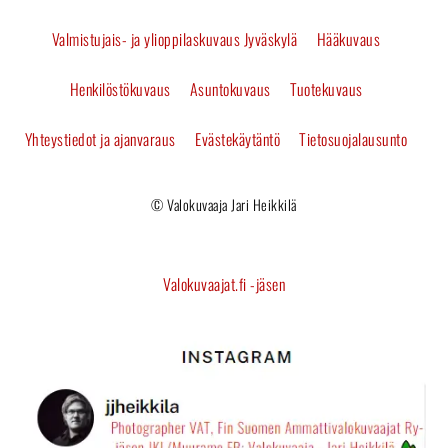
Top
Valmistujais- ja ylioppilaskuvaus Jyväskylä
Hääkuvaus
Henkilöstökuvaus
Asuntokuvaus
Tuotekuvaus
Yhteystiedot ja ajanvaraus
Evästekäytäntö
Tietosuojalausunto
© Valokuvaaja Jari Heikkilä
Valokuvaajat.fi -jäsen