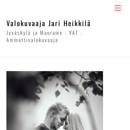
Skip
Men
to
content
Valokuvaaja Jari Heikkilä
Jyväskylä ja Muurame - VAT -
Ammattivalokuvaaja