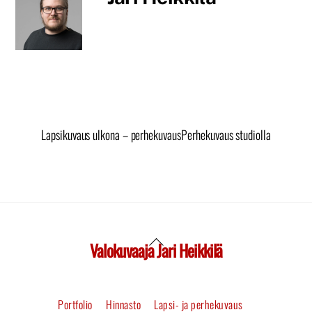
Lapsikuvaus ulkona – perhekuvaus
Perhekuvaus studiolla
Valokuvaaja Jari Heikkilä
Back
To
Portfolio
Hinnasto
Lapsi- ja perhekuvaus