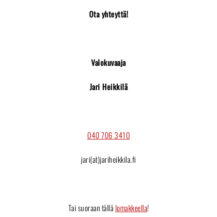
Ota yhteyttä!
Valokuvaaja
Jari Heikkilä
040 706 3410
jari(at)jariheikkila.fi
Tai suoraan tällä
lomakkeella
!