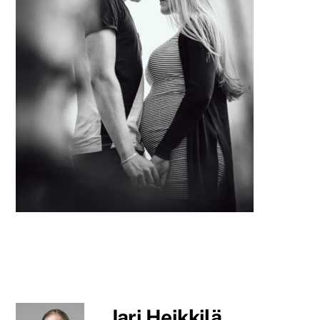
Jari Heikkilä