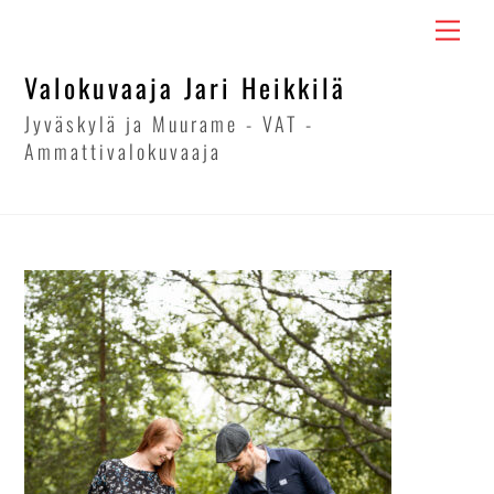
Skip
Men
to
content
Valokuvaaja Jari Heikkilä
Jyväskylä ja Muurame - VAT -
Ammattivalokuvaaja