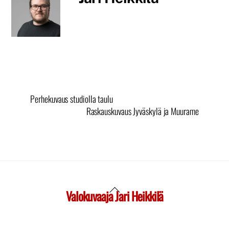
Perhekuvaus studiolla taulu
Raskauskuvaus Jyväskylä ja Muurame
Valokuvaaja Jari Heikkilä
Back
To