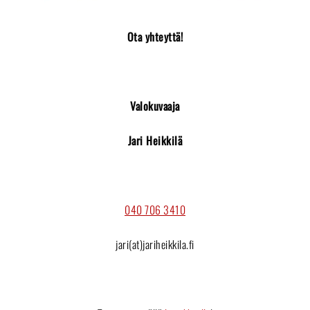
Ota yhteyttä!
Valokuvaaja
Jari Heikkilä
040 706 3410
jari(at)jariheikkila.fi