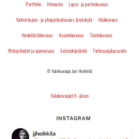
Portfolio
Hinnasto
Lapsi- ja perhekuvaus
Top
Valmistujais- ja ylioppilaskuvaus Jyväskylä
Hääkuvaus
Henkilöstökuvaus
Asuntokuvaus
Tuotekuvaus
Yhteystiedot ja ajanvaraus
Evästekäytäntö
Tietosuojalausunto
© Valokuvaaja Jari Heikkilä
Valokuvaajat.fi -jäsen