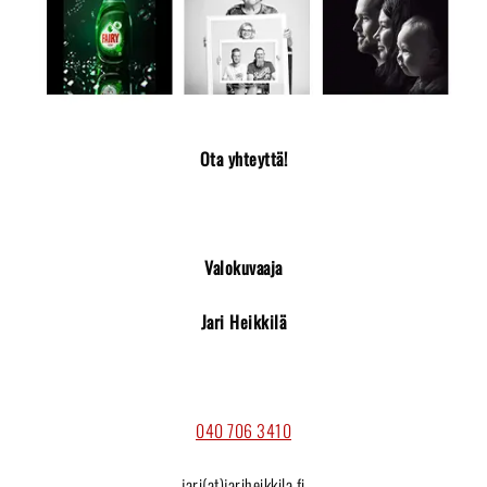
Ota yhteyttä!
Valokuvaaja
Jari Heikkilä
040 706 3410
jari(at)jariheikkila.fi