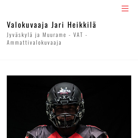
Skip
Men
to
content
Valokuvaaja Jari Heikkilä
Jyväskylä ja Muurame - VAT -
Ammattivalokuvaaja