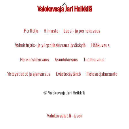
Valokuvaaja Jari Heikkilä
Back
To
Portfolio
Hinnasto
Lapsi- ja perhekuvaus
Top
Valmistujais- ja ylioppilaskuvaus Jyväskylä
Hääkuvaus
Henkilöstökuvaus
Asuntokuvaus
Tuotekuvaus
Yhteystiedot ja ajanvaraus
Evästekäytäntö
Tietosuojalausunto
© Valokuvaaja Jari Heikkilä
Valokuvaajat.fi -jäsen