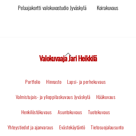
Pelaajakortti valokuvastudio Jyväskylä
Koirakuvaus
Valokuvaaja Jari Heikkilä
Back
To
Portfolio
Hinnasto
Lapsi- ja perhekuvaus
Top
Valmistujais- ja ylioppilaskuvaus Jyväskylä
Hääkuvaus
Henkilöstökuvaus
Asuntokuvaus
Tuotekuvaus
Yhteystiedot ja ajanvaraus
Evästekäytäntö
Tietosuojalausunto