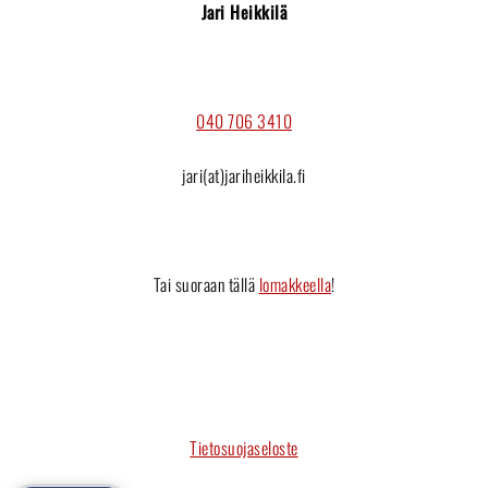
Jari Heikkilä
040 706 3410
jari(at)jariheikkila.fi
Tai suoraan tällä
lomakkeella
!
Tietosuojaseloste