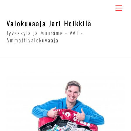
Skip
Men
to
content
Valokuvaaja Jari Heikkilä
Jyväskylä ja Muurame - VAT -
Ammattivalokuvaaja