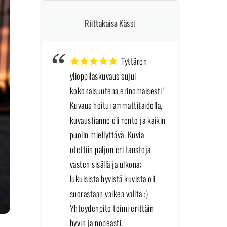
Riittakaisa Kässi
Tyttären
ylioppilaskuvaus sujui
toim
kokonaisuutena erinomaisesti!
häis
Kuvaus hoitui ammattitaidolla,
tyyty
kuvaustianne oli rento ja kaikin
meini
puolin miellyttävä. Kuvia
hetke
otettiin paljon eri taustoja
Iso k
vasten sisällä ja ulkona;
ikuis
lukuisista hyvistä kuvista oli
suorastaan vaikea valita :)
Yhteydenpito toimi erittäin
hyvin ja nopeasti.