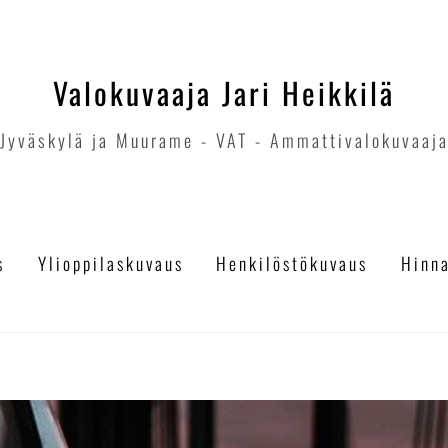
Valokuvaaja Jari Heikkilä
Jyväskylä ja Muurame - VAT - Ammattivalokuvaaj
s
Ylioppilaskuvaus
Henkilöstökuvaus
Hinn