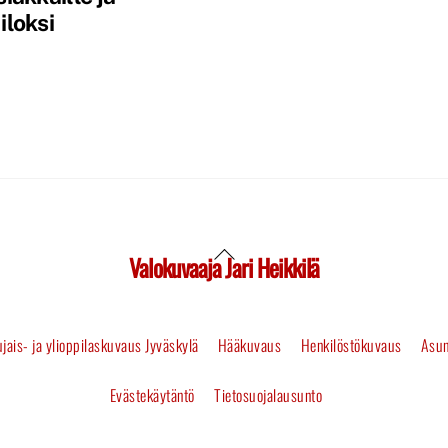
iloksi
Valokuvaaja Jari Heikkilä
Back
To
jais- ja ylioppilaskuvaus Jyväskylä
Hääkuvaus
Henkilöstökuvaus
Asun
Top
Evästekäytäntö
Tietosuojalausunto