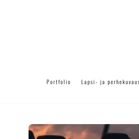
Skip
to
content
Portfolio
Lapsi- ja perhekuvau