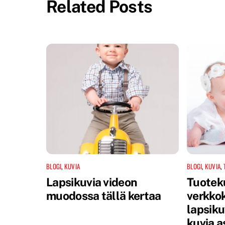
Related Posts
BLOGI
,
KUVIA
BLOGI
,
KUVIA
,
Lapsikuvia videon
Tuotek
muodossa tällä kertaa
verkkok
lapsiku
kuvia a