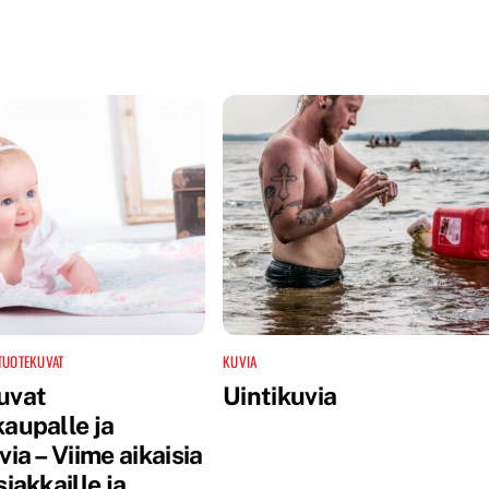
TUOTEKUVAT
KUVIA
uvat
Uintikuvia
aupalle ja
via – Viime aikaisia
siakkaille ja