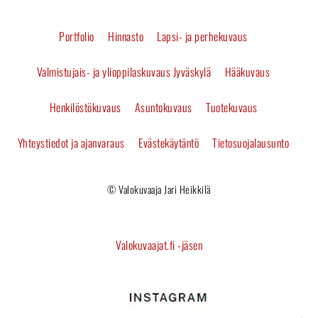
To
Portfolio
Hinnasto
Lapsi- ja perhekuvaus
Top
Valmistujais- ja ylioppilaskuvaus Jyväskylä
Hääkuvaus
Henkilöstökuvaus
Asuntokuvaus
Tuotekuvaus
Yhteystiedot ja ajanvaraus
Evästekäytäntö
Tietosuojalausunto
© Valokuvaaja Jari Heikkilä
Valokuvaajat.fi -jäsen