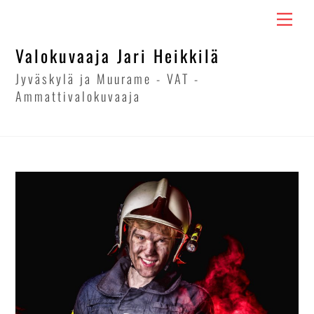
Skip
Men
to
content
Valokuvaaja Jari Heikkilä
Jyväskylä ja Muurame - VAT -
Ammattivalokuvaaja