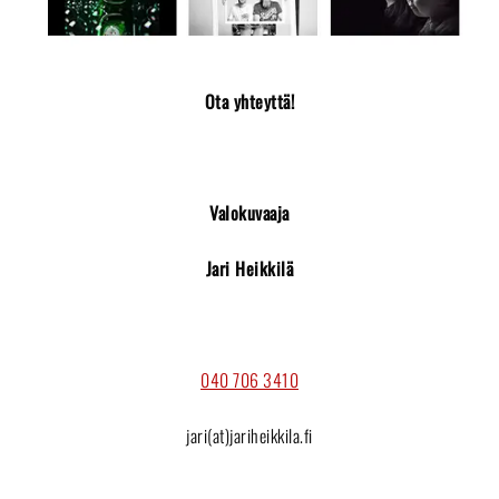
Ota yhteyttä!
Valokuvaaja
Jari Heikkilä
040 706 3410
jari(at)jariheikkila.fi