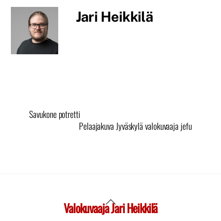
Jari Heikkilä
Savukone potretti
Pelaajakuva Jyväskylä valokuvaaja jefu
Valokuvaaja Jari Heikkilä
Back