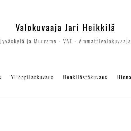
Valokuvaaja Jari Heikkilä
Jyväskylä ja Muurame - VAT - Ammattivalokuvaaj
s
Ylioppilaskuvaus
Henkilöstökuvaus
Hinn