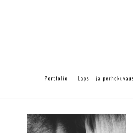
Skip
to
content
Portfolio
Lapsi- ja perhekuvau