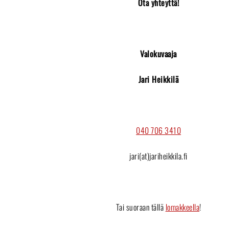
Ota yhteyttä!
Valokuvaaja
Jari Heikkilä
040 706 3410
jari(at)jariheikkila.fi
Tai suoraan tällä
lomakkeella
!