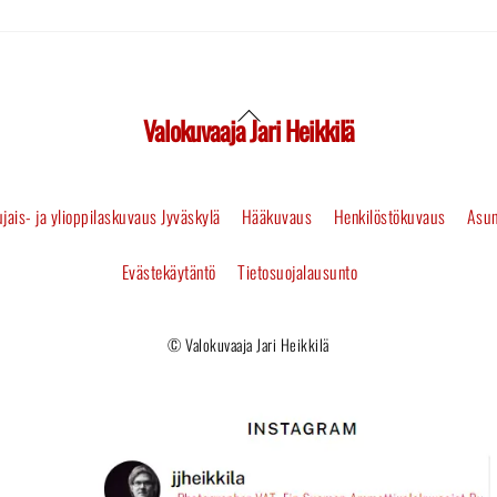
Valokuvaaja Jari Heikkilä
Back
To
jais- ja ylioppilaskuvaus Jyväskylä
Hääkuvaus
Henkilöstökuvaus
Asun
Top
Evästekäytäntö
Tietosuojalausunto
© Valokuvaaja Jari Heikkilä