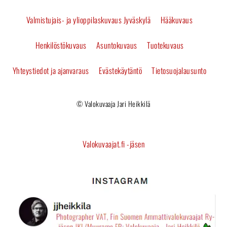
Top
Valmistujais- ja ylioppilaskuvaus Jyväskylä
Hääkuvaus
Henkilöstökuvaus
Asuntokuvaus
Tuotekuvaus
Yhteystiedot ja ajanvaraus
Evästekäytäntö
Tietosuojalausunto
© Valokuvaaja Jari Heikkilä
Valokuvaajat.fi -jäsen