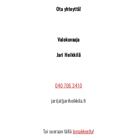
Ota yhteyttä!
Valokuvaaja
Jari Heikkilä
040 706 3410
jari(at)jariheikkila.fi
Tai suoraan tällä
lomakkeella
!