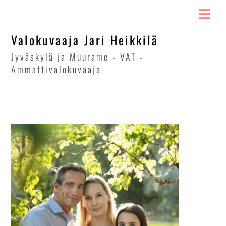
Skip
Men
to
content
Valokuvaaja Jari Heikkilä
Jyväskylä ja Muurame - VAT -
Ammattivalokuvaaja