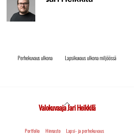
Perhekuvaus ulkona
Lapsikuvaus ulkona miljöössä
Valokuvaaja Jari Heikkilä
Back
To
Portfolio
Hinnasto
Lapsi- ja perhekuvaus