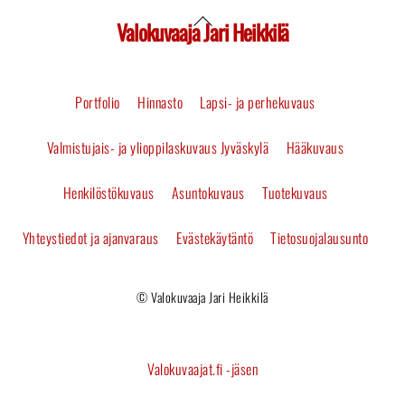
Valokuvaaja Jari Heikkilä
Back
To
Portfolio
Hinnasto
Lapsi- ja perhekuvaus
Top
Valmistujais- ja ylioppilaskuvaus Jyväskylä
Hääkuvaus
Henkilöstökuvaus
Asuntokuvaus
Tuotekuvaus
Yhteystiedot ja ajanvaraus
Evästekäytäntö
Tietosuojalausunto
© Valokuvaaja Jari Heikkilä
Valokuvaajat.fi -jäsen