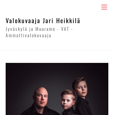
Skip
Men
to
content
Valokuvaaja Jari Heikkilä
Jyväskylä ja Muurame - VAT -
Ammattivalokuvaaja