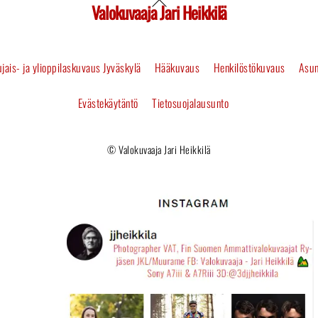
Valokuvaaja Jari Heikkilä
Back
To
jais- ja ylioppilaskuvaus Jyväskylä
Hääkuvaus
Henkilöstökuvaus
Asun
Top
Evästekäytäntö
Tietosuojalausunto
© Valokuvaaja Jari Heikkilä