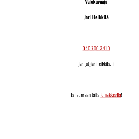
Valokuvaaja
Jari Heikkilä
040 706 3410
jari(at)jariheikkila.fi
Tai suoraan tällä
lomakkeella
!