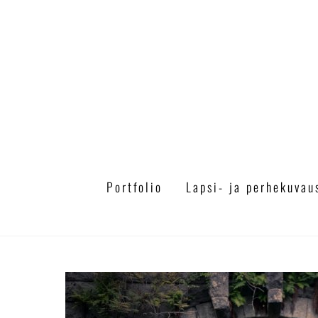
Skip
to
content
Portfolio
Lapsi- ja perhekuvau