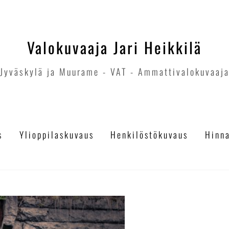
Valokuvaaja Jari Heikkilä
Jyväskylä ja Muurame - VAT - Ammattivalokuvaaj
s
Ylioppilaskuvaus
Henkilöstökuvaus
Hinn