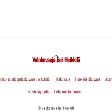
Valokuvaaja Jari Heikkilä
Back
To
jais- ja ylioppilaskuvaus Jyväskylä
Hääkuvaus
Henkilöstökuvaus
Asun
Top
Evästekäytäntö
Tietosuojalausunto
© Valokuvaaja Jari Heikkilä