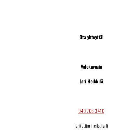
Ota yhteyttä!
Valokuvaaja
Jari Heikkilä
040 706 3410
jari(at)jariheikkila.fi