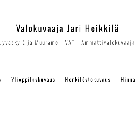
Valokuvaaja Jari Heikkilä
Jyväskylä ja Muurame - VAT - Ammattivalokuvaaj
s
Ylioppilaskuvaus
Henkilöstökuvaus
Hinn