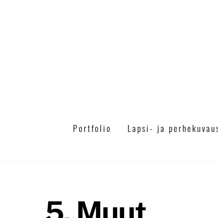
Skip
to
content
Portfolio
Lapsi- ja perhekuvau
5. Muut